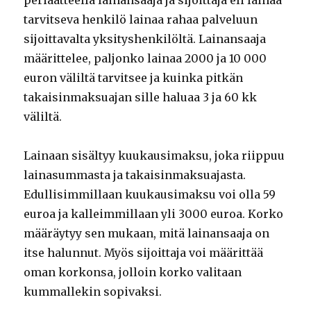
periaatteella lainansaaja ja sijoittaja eli lainaa
tarvitseva henkilö lainaa rahaa palveluun
sijoittavalta yksityshenkilöltä. Lainansaaja
määrittelee, paljonko lainaa 2000 ja 10 000
euron väliltä tarvitsee ja kuinka pitkän
takaisinmaksuajan sille haluaa 3 ja 60 kk
väliltä.
Lainaan sisältyy kuukausimaksu, joka riippuu
lainasummasta ja takaisinmaksuajasta.
Edullisimmillaan kuukausimaksu voi olla 59
euroa ja kalleimmillaan yli 3000 euroa. Korko
määräytyy sen mukaan, mitä lainansaaja on
itse halunnut. Myös sijoittaja voi määrittää
oman korkonsa, jolloin korko valitaan
kummallekin sopivaksi.