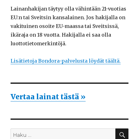
Lainanhakijan täytyy olla vähintään 21-vuotias
EU:n tai Sveitsin kansalainen. Jos hakijalla on
vakituinen osoite EU-maassa tai Sveitsissä,
ikäraja on 18 vuotta. Hakijalla ei saa olla
luottotietomerkintöjä.
Lisätietoja Bondora-palvelusta löydät täältä.
Vertaa lainat tästä »
HA
Etsi: