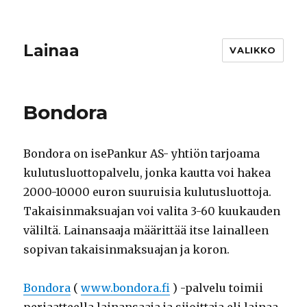
Lainaa
VALIKKO
Bondora
Bondora on isePankur AS- yhtiön tarjoama
kulutusluottopalvelu, jonka kautta voi hakea
2000-10000 euron suuruisia kulutusluottoja.
Takaisinmaksuajan voi valita 3-60 kuukauden
väliltä. Lainansaaja määrittää itse lainalleen
sopivan takaisinmaksuajan ja koron.
Bondora
(
www.bondora.fi
) -palvelu toimii