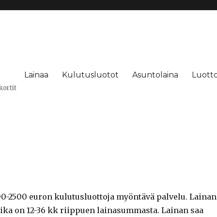
Lainaa
Kulutusluotot
Asuntolaina
Luotto
kortit
0-2500 euron kulutusluottoja myöntävä palvelu. Lainan
ka on 12-36 kk riippuen lainasummasta. Lainan saa