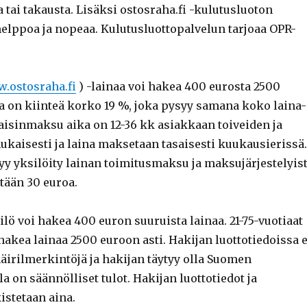
tai takausta. Lisäksi ostosraha.fi -kulutusluoton
lppoa ja nopeaa. Kulutusluottopalvelun tarjoaa OPR-
.ostosraha.fi
) -lainaa voi hakea 400 eurosta 2500
a on kiinteä korko 19 %, joka pysyy samana koko laina-
kaisinmaksu aika on 12-36 kk asiakkaan toiveiden ja
aisesti ja laina maksetaan tasaisesti kuukausierissä.
yy yksilöity lainan toimitusmaksu ja maksujärjestelyis
tään 30 euroa.
lö voi hakea 400 euron suuruista lainaa. 21-75-vuotiaat
hakea lainaa 2500 euroon asti. Hakijan luottotiedoissa e
äirilmerkintöjä ja hakijan täytyy olla Suomen
la on säännölliset tulot. Hakijan luottotiedot ja
stetaan aina.