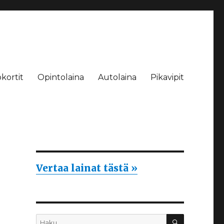
kortit
Opintolaina
Autolaina
Pikavipit
Vertaa lainat tästä »
HAKU
Etsi: