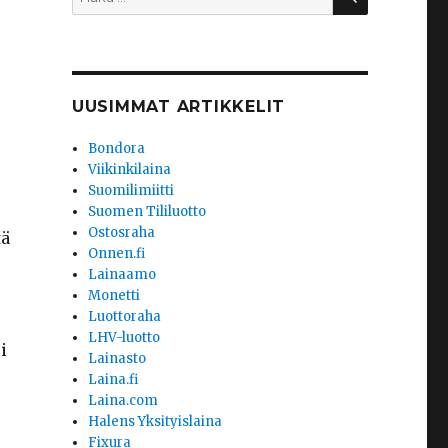
UUSIMMAT ARTIKKELIT
Bondora
Viikinkilaina
Suomilimiitti
Suomen Tililuotto
Ostosraha
tä
Onnen.fi
Lainaamo
Monetti
Luottoraha
LHV-luotto
i
Lainasto
Laina.fi
Laina.com
Halens Yksityislaina
Fixura