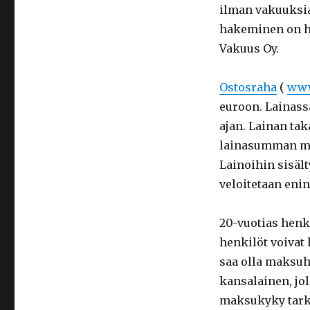
ilman vakuuksia 
hakeminen on he
Vakuus Oy.
Ostosraha
(
www
euroon. Lainass
ajan. Lainan ta
lainasumman muk
Lainoihin sisält
veloitetaan enin
20-vuotias henki
henkilöt voivat 
saa olla maksuh
kansalainen, jol
maksukyky tarki