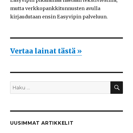
Easyvipin pikalainaa haetaan tekstiviestillä,
mutta verkkopankkitunnusten avulla
kirjaudutaan ensin Easyvipin palveluun.
Vertaa lainat tästä »
HA
Etsi:
UUSIMMAT ARTIKKELIT