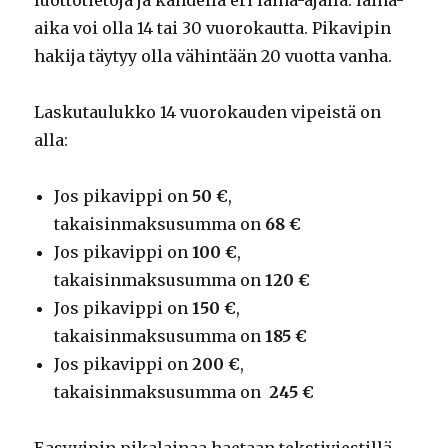
luottotietoja ja kahdella eri laina-ajalla: laina-
aika voi olla 14 tai 30 vuorokautta. Pikavipin
hakija täytyy olla vähintään 20 vuotta vanha.
Laskutaulukko 14 vuorokauden vipeistä on
alla:
Jos pikavippi on
50 €
,
takaisinmaksusumma on
68 €
Jos pikavippi on
100 €
,
takaisinmaksusumma on
120 €
Jos pikavippi on
150 €
,
takaisinmaksusumma on
185 €
Jos pikavippi on
200 €
,
takaisinmaksusumma on
245 €